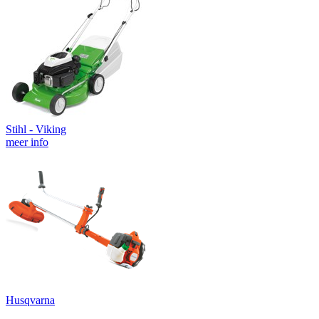
Stihl - Viking
meer info
Husqvarna