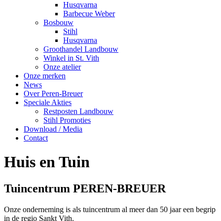
Husqvarna
Barbecue Weber
Bosbouw
Stihl
Husqvarna
Groothandel Landbouw
Winkel in St. Vith
Onze atelier
Onze merken
News
Over Peren-Breuer
Speciale Akties
Restposten Landbouw
Stihl Promoties
Download / Media
Contact
Huis en Tuin
Tuincentrum PEREN-BREUER
Onze onderneming is als tuincentrum al meer dan 50 jaar een begrip
in de regio Sankt Vith.