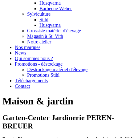
Husqvarna
Barbecue Weber
Sylviculture
Stihl
Husqvarna
Grossiste matériel d'élevage
Magasin à St. Vith
Notre atelier
Nos marques
News
Qui sommes nous ?
Promotions - déstockage
Destrockage matériel d'élevage
Promotions Stihl
Téléchargements
Contact
Maison & jardin
Garten-Center Jardinerie PEREN-
BREUER